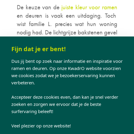
De keuze van de
juiste kleur voor ramen
en deuren is vaak een uitdaging. Toch
wist familie L. precies wat hun woning
nodig had. De lichtgrijze bakstenen gevel
vroeg om een sterk contrast. Daarom
kozen ze voor zwarte
aluminium ramen
Fijn dat je er bent!
en deuren.
Dus jij bent op zoek naar informatie en inspiratie voor
ramen en deuren. Op onze KwadrO website voorzien
En met succes. Het resultaat oogt niet
we cookies zodat we je bezoekerservaring kunnen
alleen stijlvol, maar geeft de woning ook
verbeteren.
meer diepte en karakter.
Accepteer deze cookies even, dan kan je snel verder
zoeken en zorgen we ervoor dat je de beste
Authentieke uitstraling met
surfervaring beleeft!
slimme details
Veel plezier op onze website!
KwadrO plaatste aluminium ramen met