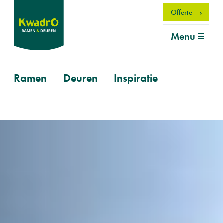
Overslaan
Offerte
en
naar
Menu
de
inhoud
gaan
Primary
Ramen
Deuren
Inspiratie
mobile