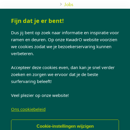
Jobs
Hulp nodig?
Fijn dat je er bent!
Adviesgesprek
Dus jij bent op zoek naar informatie en inspiratie voor
ramen en deuren. Op onze KwadrO website voorzien
Een vrijblijvende offerte aanvragen
we cookies zodat we je bezoekerservaring kunnen
Veelgestelde vragen
verbeteren.
Service
Contact
Accepteer deze cookies even, dan kan je snel verder
zoeken en zorgen we ervoor dat je de beste
surfervaring beleeft!
Volg ons op:
Veel plezier op onze website!
Ons cookiebeleid
© Copyright 2026 KwadrO Ramen en Deuren
Cookie-instellingen wijzigen