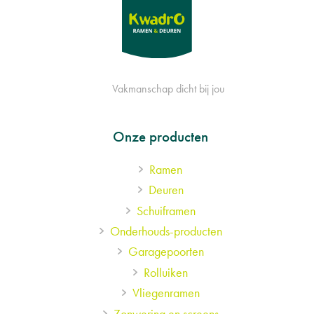
Vakmanschap dicht bij jou
Footer
Onze producten
Ramen
menu
Deuren
Schuiframen
Onderhouds-producten
Garagepoorten
Rolluiken
Vliegenramen
Zonwering en screens