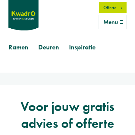
Overslaan
Offerte
en
naar
Menu
de
inhoud
gaan
Primary
Ramen
Deuren
Inspiratie
mobile
Voor jouw gratis
advies of offerte