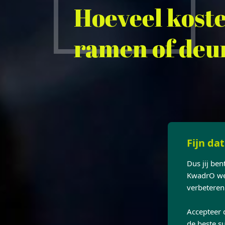
Hoeveel kost
ramen of deu
Fijn dat
Dus jij be
KwadrO web
verbeteren
Accepteer 
de beste su