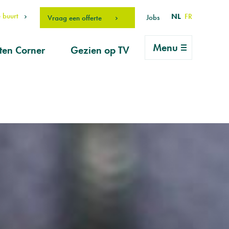
 buurt
NL
FR
Jobs
Vraag een offerte
Menu
ten Corner
Gezien op TV
rlei vragen
ice
vraag
erhouds-
ucten
drO Fan