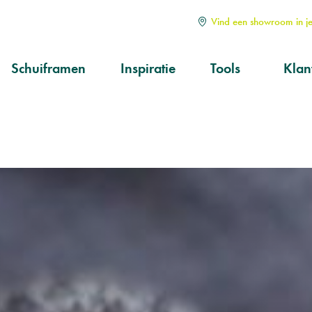
Vind een showroom in je
Schuiframen
Inspiratie
Tools
Klan
Soorten
Alle
Hoe kiezen?
Serv
aan
Op maat
Ond
prod
Kwa