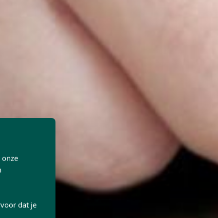
p onze
n
voor dat je