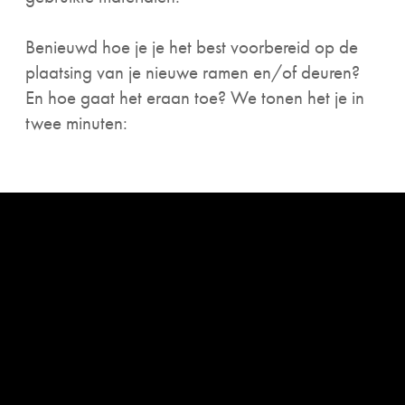
Benieuwd hoe je je het best voorbereid op de
plaatsing van je nieuwe ramen en/of deuren?
En hoe gaat het eraan toe? We tonen het je in
twee minuten: