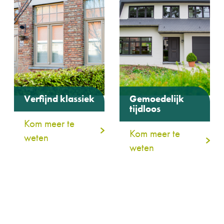
Verfijnd klassiek
Gemoedelijk
tijdloos
Kom meer te
Kom meer te
weten
weten