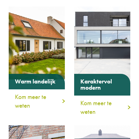
Warm landelijk
Karaktervol
modern
Kom meer te
Kom meer te
weten
weten