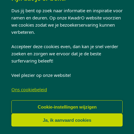
Nieuwe ramen kopen? Start
Dus jij bent op zoek naar informatie en inspiratie voor
hier met ons advies.
ramen en deuren. Op onze KwadrO website voorzien
we cookies zodat we je bezoekerservaring kunnen
Laat je ramen vervangen door experts. Ontdek
verbeteren.
de materialen en krijg advies met een
vrijblijvende offerte.
Accepteer deze cookies even, dan kan je snel verder
zoeken en zorgen we ervoor dat je de beste
Pvc-ramen
Aluminium ramen
Houten ramen
surfervaring beleeft!
Veel plezier op onze website!
Ons cookiebeleid
Cookie-instellingen wijzigen
Ja, ik aanvaard cookies