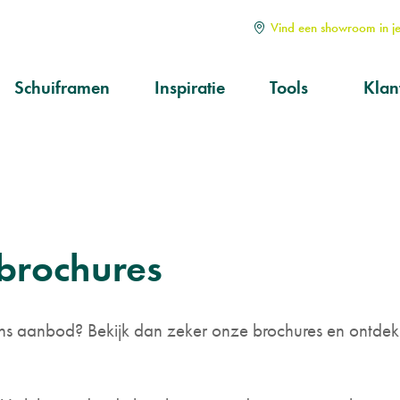
Vind een showroom in je
Schuiframen
Inspiratie
Tools
Klan
Soorten
Alle
Hoe kiezen?
Serv
aan
Op maat
Ond
prod
brochures
Kwa
s aanbod? Bekijk dan zeker onze brochures en ontdek we