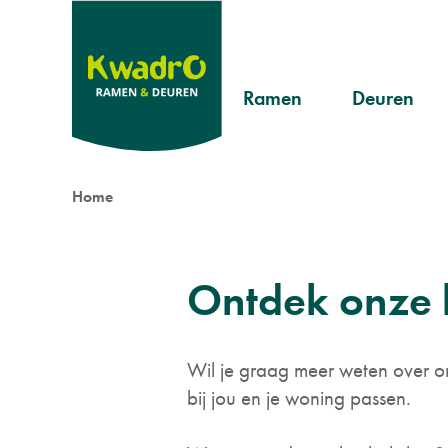
Overslaan
en
naar
Header
de
Ramen
Deuren
inhoud
Pvc
Landelijk
menu
gaan
Aluminium
Modern
Kruimelpad
Home
Hout
Klassiek
Ontdek onze 
Wil je graag meer weten over on
bij jou en je woning passen.