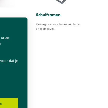
Schuiframen
Keuzegids voor schuiframen in pvc
rne
en aluminium.
drO een
p onze
n
voor dat je
es