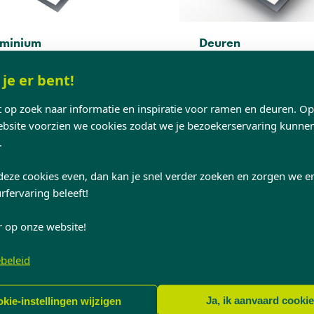
uminium
Deuren
, sterk en licht: dat is aluminium.
Inspiratiegids voor deuren in
 je er bent!
je voor aluminium, dan kies je
landelijke, klassieke en mode
verfijning en elegantie.
stijl. Voor elke stijl heeft Kwa
nt op zoek naar informatie en inspiratie voor ramen en deuren. O
gepaste deur.
site voorzien we cookies zodat we je bezoekerservaring kunne
.
deze cookies even, dan kan je snel verder zoeken en zorgen we er
rfervaring beleeft!
r op onze website!
beleid
Ja, ik aanvaard cooki
kie-instellingen wijzigen