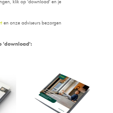
ngen, klik op 'download' en je
rt
en onze adviseurs bezorgen
op 'download':