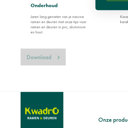
Onderhoud
Ho
Jaren lang genieten van je nieuwe
Kieze
ramen en deuren met onze tips voor
karak
ramen en deuren in pvc, aluminium
en hout.
Download
Footer
Onze produ