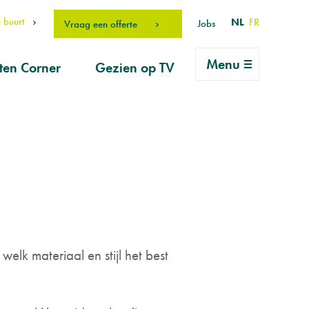
 buurt
NL
FR
Jobs
Vraag een offerte
Menu
ten Corner
Gezien op TV
rlei vragen
ice
vraag
erhouds-
ucten
drO Fan
lk materiaal en stijl het best