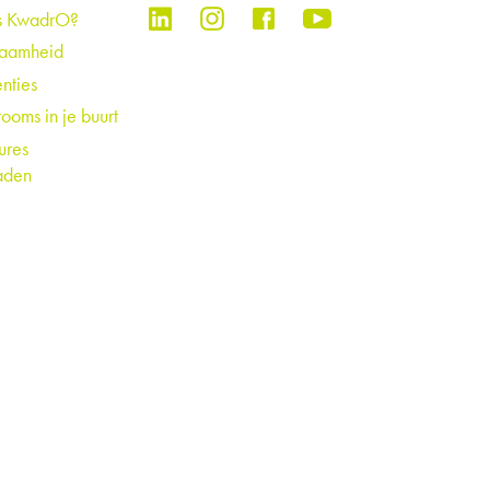
s KwadrO?
zaamheid
nties
ooms in je buurt
ures
aden