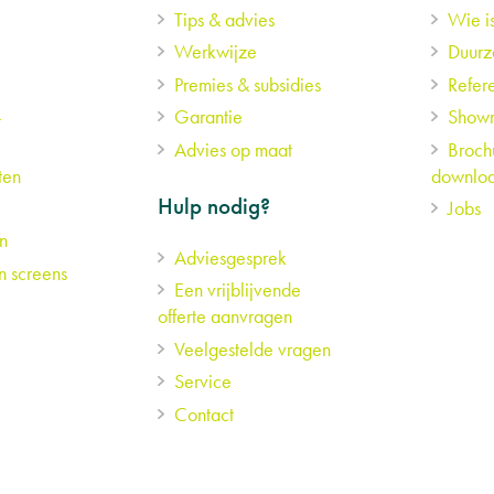
Tips & advies
Wie i
Werkwijze
Duur
Premies & subsidies
Refere
-
Garantie
Showr
Advies op maat
Broch
ten
downlo
Hulp nodig?
Jobs
n
Adviesgesprek
n screens
Een vrijblijvende
offerte aanvragen
Veelgestelde vragen
Service
Contact