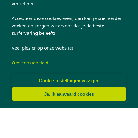
verbeteren.
Ben je al klant en heb je een
Accepteer deze cookies even, dan kan je snel verder
vraag?
zoeken en zorgen we ervoor dat je de beste
surfervaring beleeft!
Heb je een vraag of probleem met je
KwadrO-ramen en/of -deuren? Of wil je een
Veel plezier op onze website!
herstelling aanvragen? Vul dan even het
formulier voor bestaande klanten in en we
Ons cookiebeleid
helpen je snel verder.
Cookie-instellingen wijzigen
Formulier invullen
Ja, ik aanvaard cookies