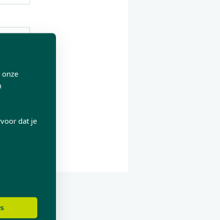
p onze
n
voor dat je
es