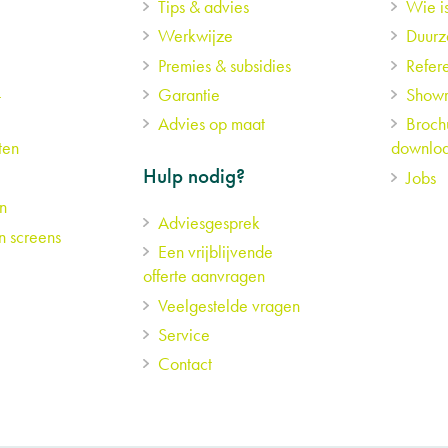
Tips & advies
Wie i
Werkwijze
Duur
Premies & subsidies
Refere
-
Garantie
Showr
Advies op maat
Broch
ten
downlo
Hulp nodig?
Jobs
n
Adviesgesprek
n screens
Een vrijblijvende
offerte aanvragen
Veelgestelde vragen
Service
Contact