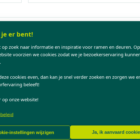
 je er bent!
TELEFOON
nt op zoek naar informatie en inspiratie voor ramen en deuren. O
site voorzien we cookies zodat we je bezoekerservaring kunne
.
deze cookies even, dan kan je snel verder zoeken en zorgen we er
gende
rfervaring beleeft!
r op onze website!
beleid
Ja, ik aanvaard cooki
kie-instellingen wijzigen