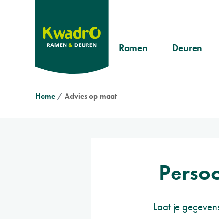
Overslaan
en
naar
Header
de
Ramen
Deuren
inhoud
Pvc
Landelijk
menu
gaan
Aluminium
Modern
Kruimelpad
Home
Advies op maat
Hout
Klassiek
Persoo
Laat je gegevens