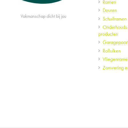
Ramen
menu
Deuren
Vakmanschap dicht bij jou
Schuiframen
Onderhouds
producten
Garagepoor
Rolluiken
Vliegenrame
Zonwering e