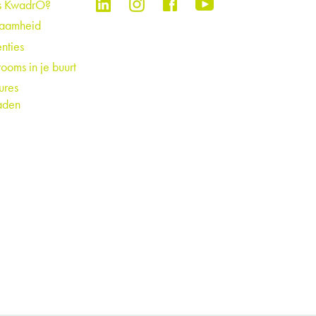
s KwadrO?
zaamheid
nties
ooms in je buurt
ures
aden