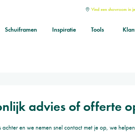
Vind een showroom in je
Schuiframen
Inspiratie
Tools
Klan
Soorten
Alle
Hoe kiezen?
Serv
aan
Op maat
Ond
prod
Kwa
nlijk advies of offerte 
 achter en we nemen snel contact met je op, we helpen