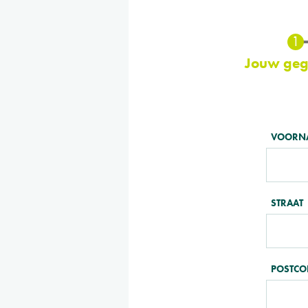
Huidige
Jouw geg
TELL
VOORN
US
ABOUT
YOURSE
STRAAT
POSTCO