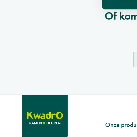
Of kom
Footer
Onze produ