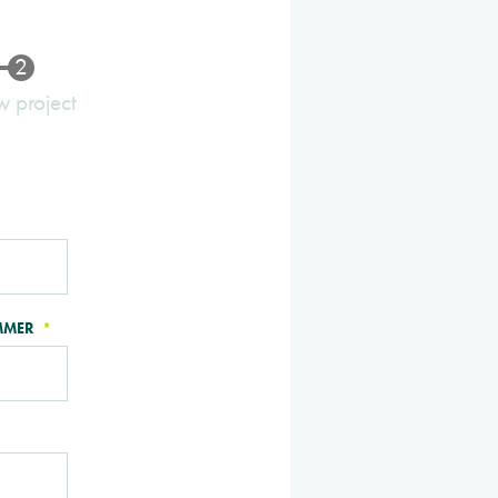
w project
MMER