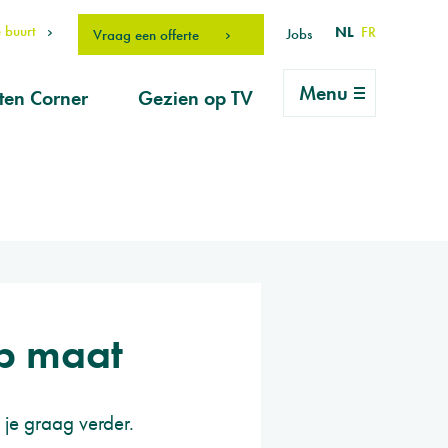
 buurt
NL
FR
Jobs
Vraag een offerte
Menu
ten Corner
Gezien op TV
rlei vragen
ice
vraag
erhouds-
ucten
drO Fan
op maat
 je graag verder.