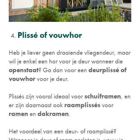
Plissé of vouwhor
Heb je liever geen draaiende vliegendeur, maar
wil je enkel een hor voor je deur wanneer die
openstaat
? Ga dan voor een
deurplissé of
vouwhor
voor je deur.
Plissés zijn vooral ideaal voor
schuiframen
, en
er zijn daarnaast ook
raamplissés
voor
ramen
en
dakramen
.
Het voordeel van een deur- of raamplissé?
Wanneer je deur of raam gesloten is, vouw je