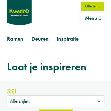
Overslaan
Offerte
en
naar
Menu
de
inhoud
gaan
Primary
Ramen
Deuren
Inspiratie
mobile
Laat je inspireren
Stijl