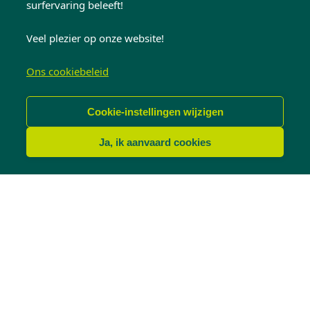
surfervaring beleeft!
Veel plezier op onze website!
Ons cookiebeleid
Cookie-instellingen wijzigen
Ja, ik aanvaard cookies
RENOVATIE
Pvc - Ramen
Limburg