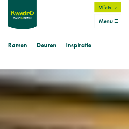
Overslaan
Offerte
en
naar
Menu
de
inhoud
gaan
Primary
Ramen
Deuren
Inspiratie
mobile