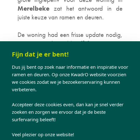
Merelbeke
zat het antwoord in de
juiste keuze van ramen en deuren.
De woning had een frisse update nodig,
maar vooral:
méér licht en een
connectie met buiten
. Daarom werd
Fijn dat je er bent!
gekozen voor
witte
pvc-ramen
en
Dus jij bent op zoek naar informatie en inspiratie voor
een
pvc-deur
. Een logische keuze,
ramen en deuren. Op onze KwadrO website voorzien
want lichte grote raamprofielen
we cookies zodat we je bezoekerservaring kunnen
versterken het daglicht en laten ruimtes
verbeteren.
automatisch groter en opener
aanvoelen.
Accepteer deze cookies even, dan kan je snel verder
zoeken en zorgen we ervoor dat je de beste
surfervaring beleeft!
Binnen sluit alles mooi op elkaar aan.
Zachte kleuren, natuurlijke materialen en
Veel plezier op onze website!
een lichte inrichting zorgen voor een