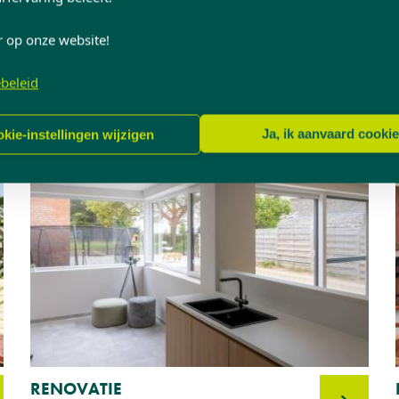
RENOVATIE
Hout - Ramen
r op onze website!
Antwerpen
beleid
Ja, ik aanvaard cooki
kie-instellingen wijzigen
RENOVATIE