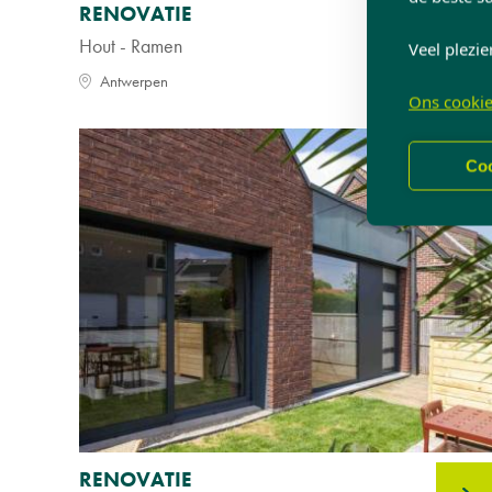
RENOVATIE
Hout - Ramen
Veel plezie
Antwerpen
Ons cookie
Coo
RENOVATIE