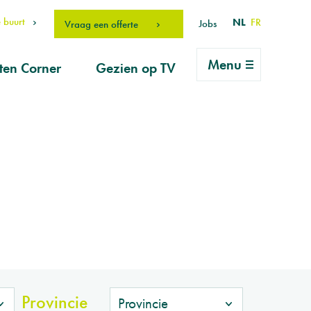
 buurt
NL
FR
Jobs
Vraag een offerte
Menu
ten Corner
Gezien op TV
rlei vragen
ice
vraag
erhouds-
ucten
drO Fan
Provincie