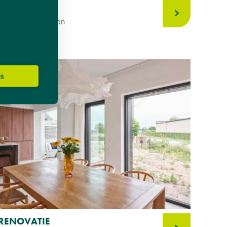
RENOVATIE
Aluminium - Ramen
Vlaams-Brabant
es
RENOVATIE