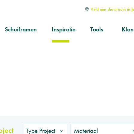
Vind een showroom in je
Schuiframen
Inspiratie
Tools
Klan
Soorten
Alle
Hoe kiezen?
Serv
aan
Op maat
Ond
prod
Kwa
oject