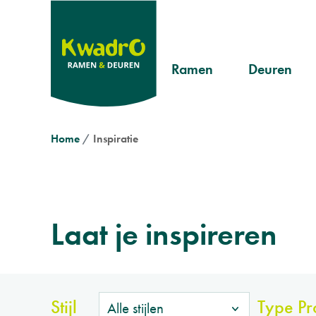
Overslaan
en
naar
Header
de
Ramen
Deuren
inhoud
Pvc
Landelijk
menu
gaan
Aluminium
Modern
Kruimelpad
Home
Inspiratie
Hout
Klassiek
Laat je inspireren
Stijl
Type Pr