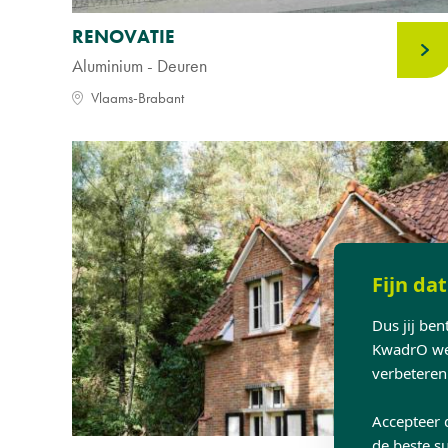
RENOVATIE
Aluminium - Deuren
Vlaams-Brabant
Fijn dat
Dus jij be
KwadrO web
verbeteren
Accepteer 
de beste su