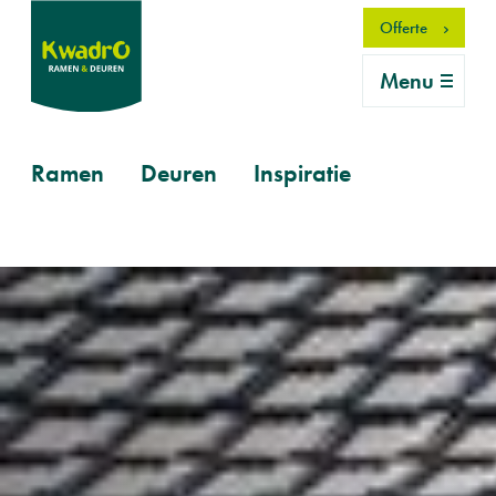
Overslaan
Offerte
en
naar
Menu
de
inhoud
gaan
Primary
Ramen
Deuren
Inspiratie
mobile