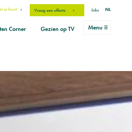
n je buurt
NL
Jobs
Vraag een offerte
Menu
ten Corner
Gezien op TV
rlei vragen
ice
vraag
erhouds-
ucten
drO Fan