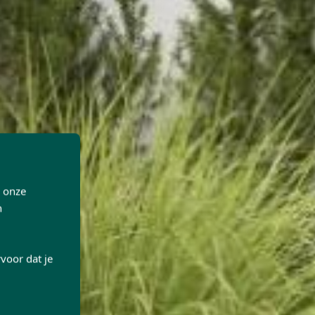
p onze
n
voor dat je