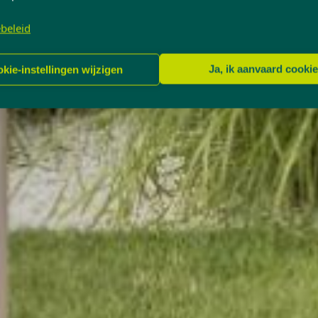
beleid
Ja, ik aanvaard cooki
kie-instellingen wijzigen