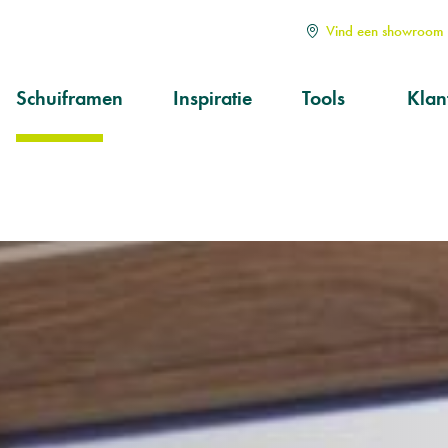
Vind een showroom i
Schuiframen
Inspiratie
Tools
Klan
Soorten
Alle
Hoe kiezen?
Serv
aan
Op maat
Ond
prod
Kwa