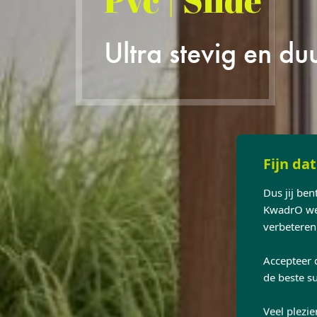
Pvc | Slide
Ultra stevig en d
Fijn dat
Dus jij be
KwadrO web
verbeteren
Accepteer 
de beste su
Veel plezie