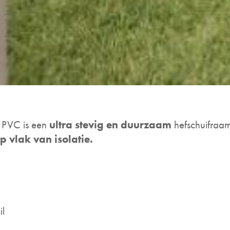
n PVC is een
ultra stevig en duurzaam
hefschuifraam
p vlak van isolatie.
il