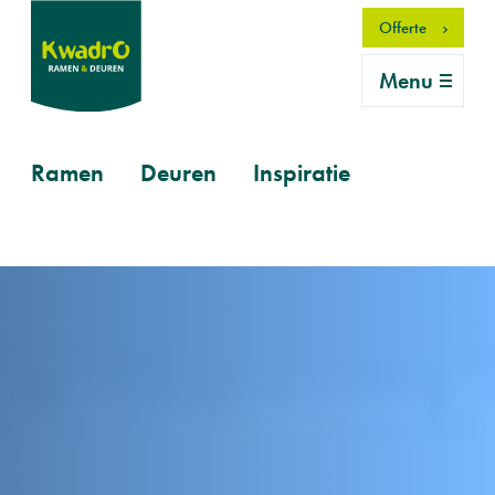
Overslaan
Offerte
en
naar
Menu
de
inhoud
gaan
Primary
Ramen
Deuren
Inspiratie
mobile