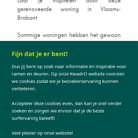
Laat je inspireren door deze
gerenoveerde woning in Vlaams-
Brabant
Sommige woningen hebben het gewoon
in zich: karakter, charme en een verhaal
dat al in de gevel geschreven staat. Voor
Fijn dat je er bent!
deze woning in
Vlaams-Brabant
Dus jij bent op zoek naar informatie en inspiratie voor
wilden de bewoners dat verhaal opnieuw
ramen en deuren. Op onze KwadrO website voorzien
laten spreken. De vroegere witte ramen
we cookies zodat we je bezoekerservaring kunnen
maakten plaats voor slanke, donkere
verbeteren.
profielen die het huis opnieuw laten
stralen. Met
zwarte
pvc-ramen
krijgt
Accepteer deze cookies even, dan kan je snel verder
zoeken en zorgen we ervoor dat je de beste
de rode bakstenen gevel vandaag een
surfervaring beleeft!
krachtig allure.
Veel plezier op onze website!