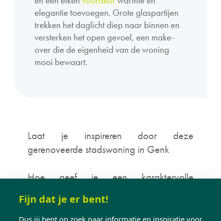
en een eiken
voordeur
warmte en
elegantie toevoegen. Grote glaspartijen
trekken het daglicht diep naar binnen en
versterken het open gevoel, een make-
over die de eigenheid van de woning
mooi bewaart.
Laat je inspireren door deze
gerenoveerde stadswoning in Genk
Hoe geef je een karaktervolle
stadswoning een frisse, hedendaagse
Fijn dat je er bent!
look zonder haar ziel te verliezen? Dat
was precies de vraag waar familie B. mee
Dus jij bent op zoek naar informatie en inspiratie voor