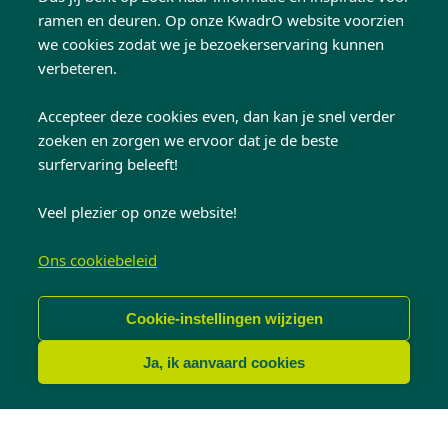
zat. Hun woning had charme, maar
ramen en deuren. Op onze KwadrO website voorzien
we cookies zodat we je bezoekerservaring kunnen
mocht lichter, opener en net dat tikkeltje
verbeteren.
moderner aanvoelen.
Accepteer deze cookies even, dan kan je snel verder
De oplossing zat in de juiste keuzes voor
zoeken en zorgen we ervoor dat je de beste
ramen en deuren. De
zwarte
surfervaring beleeft!
aluminium ramen
zorgen meteen
Veel plezier op onze website!
voor een sterk contrast met de witte gevel
en geven de woning een duidelijke
Ons cookiebeleid
update. Ze trekken de aandacht, zonder
het geheel te overheersen. De subtiele
Cookie-instellingen wijzigen
boogvorm in de ramen
is daarbij een
mooi detail. Deze vorm wordt
Ja, ik aanvaard cookies
gerespecteerd door ramen met
valse
centers
. Dit zijn rechthoekige ramen die
aan de buitenkant een opzetstuk hebben