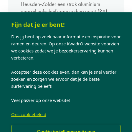
Heusden-Zolder een strak aluminium
duorail hefschuifraam in diepzwart (RAL
9005 textuur). Een stijlvolle eyecatcher
Fijn dat je er bent!
die perfect past bij hun vernieuwde thuis!
Dus jij bent op zoek naar informatie en inspiratie voor
ramen en deuren. Op onze KwadrO website voorzien
we cookies zodat we je bezoekerservaring kunnen
verbeteren.
Ontdek meer van
Accepteer deze cookies even, dan kan je snel verder
zoeken en zorgen we ervoor dat je de beste
surfervaring beleeft!
dezelfde stijl
Veel plezier op onze website!
Ons cookiebeleid
Cookie-instellingen wijzigen