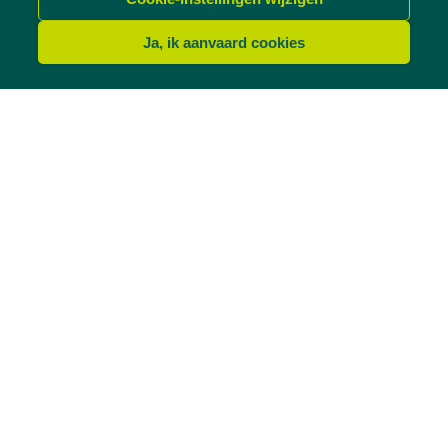
Ja, ik aanvaard cookies
RENOVATIE
Hout - Deuren
Antwerpen