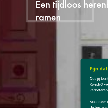
Een tijdloos herenh
ramen
Fijn dat
Dus jij be
KwadrO web
verbeteren
Accepteer 
de beste su