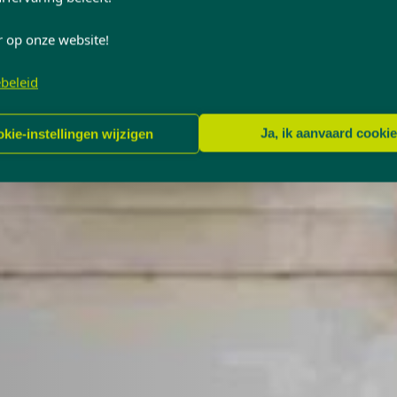
r op onze website!
beleid
Ja, ik aanvaard cooki
kie-instellingen wijzigen