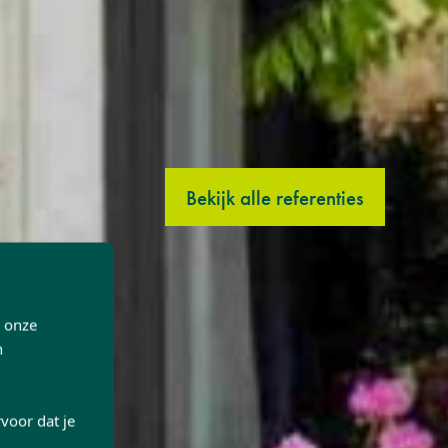
Bekijk alle referenties
p onze
n
voor dat je