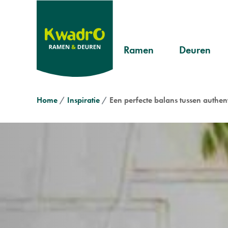
Overslaan
en
naar
Header
de
Ramen
Deuren
inhoud
Pvc
Landelijk
menu
gaan
Aluminium
Modern
Kruimelpad
Home
Inspiratie
Een perfecte balans tussen auth
Hout
Klassiek