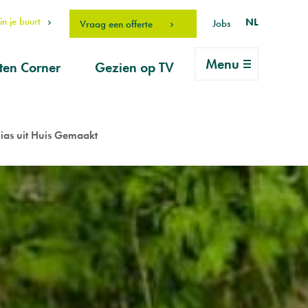
n je buurt
NL
Jobs
Vraag een offerte
Menu
ten Corner
Gezien op TV
rlei vragen
ice
vraag
ias uit Huis Gemaakt
erhouds-
ucten
drO Fan