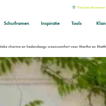
Vind een showroom i
Schuiframen
Inspiratie
Tools
Klan
Soorten
Alle
Hoe kiezen?
Serv
aan
entieke charme en hedendaags wooncomfort voor Marthe en Matth
Op maat
Ond
prod
Kwa