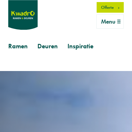
Overslaan
Offerte
en
naar
Menu
de
inhoud
gaan
Primary
Ramen
Deuren
Inspiratie
mobile