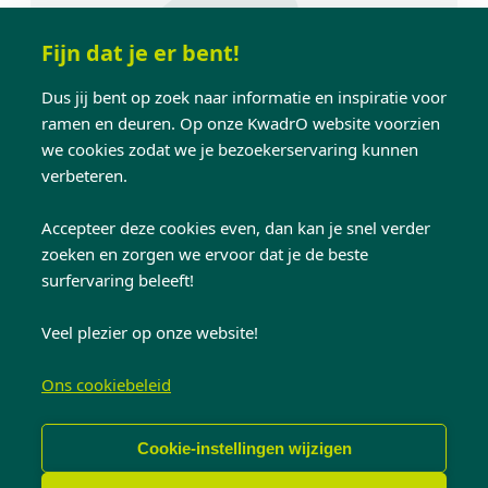
We waren meteen weg van het profiel van
de steellook ramen tijdens ons bezoek aan
Fijn dat je er bent!
de showroom. De verkoper heeft uitgebreid
Dus jij bent op zoek naar informatie en inspiratie voor
de tijd genomen om alles te laten zien en
ramen en deuren. Op onze KwadrO website voorzien
de verschillende mogelijkheden te
we cookies zodat we je bezoekerservaring kunnen
bespreken. We zijn zeer tevreden met de
verbeteren.
opgefriste en modernere look van onze
fermette!
Accepteer deze cookies even, dan kan je snel verder
zoeken en zorgen we ervoor dat je de beste
surfervaring beleeft!
FAMILIE RAEYMAEKERS - GEERAERTS
VLAAMS-BRABANT
Veel plezier op onze website!
Ons cookiebeleid
Ontdek meer van
Cookie-instellingen wijzigen