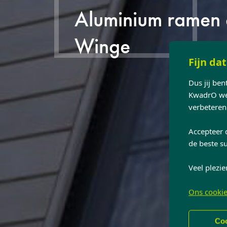
Aluminium ramen e
Winge
Fijn dat
Dus jij be
KwadrO web
verbeteren
Accepteer 
de beste su
Veel plezie
Ons cookie
Coo