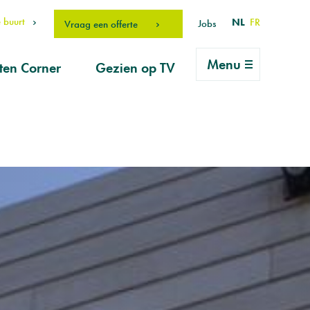
 buurt
NL
FR
Jobs
Vraag een offerte
Menu
ten Corner
Gezien op TV
rlei vragen
ice
vraag
erhouds-
ucten
drO Fan