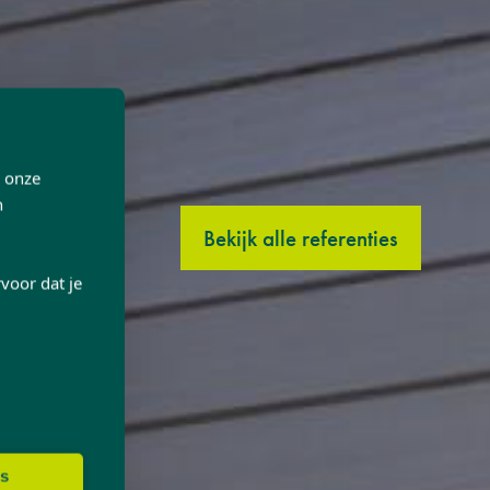
p onze
n
Bekijk alle referenties
voor dat je
es