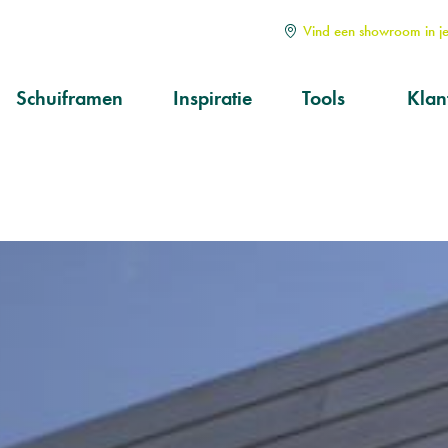
Vind een showroom in je
Schuiframen
Inspiratie
Tools
Klan
Soorten
Alle
Hoe kiezen?
Serv
aan
Op maat
Ond
prod
Kwa