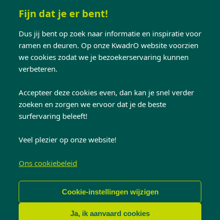
Heb jij het ervoor over om regelmatig tijd te
Fijn dat je er bent!
spenderen aan
het onderhouden van je ramen
?
Of wil je liefst ramen kopen die zo weinig
Dus jij bent op zoek naar informatie en inspiratie voor
mogelijk werk vragen? Laat je niet volledig
ramen en deuren. Op onze KwadrO website voorzien
we cookies zodat we je bezoekerservaring kunnen
leiden door je persoonlijke smaak, maar check
verbeteren.
ook dit punt alvorens je overgaat tot de
aankoop van
nieuwe ramen
.
Accepteer deze cookies even, dan kan je snel verder
zoeken en zorgen we ervoor dat je de beste
5. De beveiliging
surfervaring beleeft!
Veel plezier op onze website!
Dit is natuurlijk afhankelijk van wat je zelf
verkiest, maar
een degelijke beveiliging is
Ons cookiebeleid
echt geen overbodige luxe
. Getrainde
inbrekers zijn zo binnen, en dan kunnen de
Cookie-instellingen wijzigen
kosten al snel veel hoger oplopen. Best kan je
dus meteen investeren in
goede beveiliging
Ja, ik aanvaard cookies