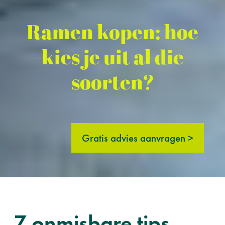
Ramen kopen: hoe
kies je uit al die
soorten?
Gratis advies aanvragen >
7 onmisbare tips