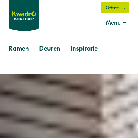
Overslaan
Offerte
en
naar
Menu
de
inhoud
gaan
Primary
Ramen
Deuren
Inspiratie
mobile