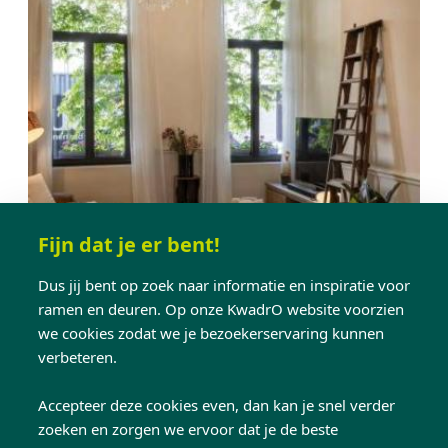
Fijn dat je er bent!
Een kleine
Dus jij bent op zoek naar informatie en inspiratie voor
ramen en deuren. Op onze KwadrO website voorzien
we cookies zodat we je bezoekerservaring kunnen
glaskeuze met groot
verbeteren.
effect
Accepteer deze cookies even, dan kan je snel verder
zoeken en zorgen we ervoor dat je de beste