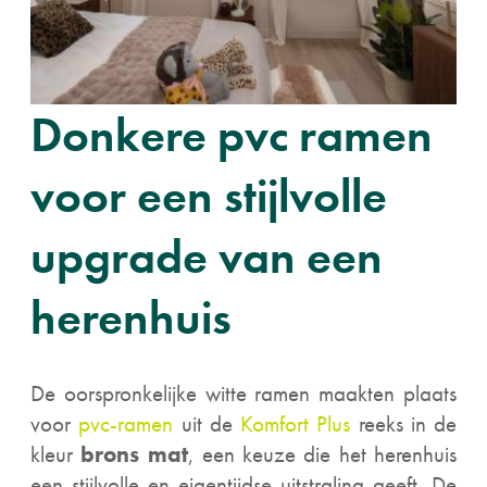
Donkere pvc ramen
voor een stijlvolle
upgrade van een
herenhuis
De oorspronkelijke witte ramen maakten plaats
voor
pvc-ramen
uit de
Komfort Plus
reeks in de
kleur
brons mat
, een keuze die het herenhuis
een stijlvolle en eigentijdse uitstraling geeft. De