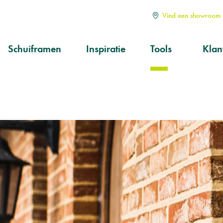
Vind een showroom i
Schuiframen
Inspiratie
Tools
Klan
Soorten
Alle
Hoe kiezen?
Serv
aan
Op maat
Ond
prod
Kwa