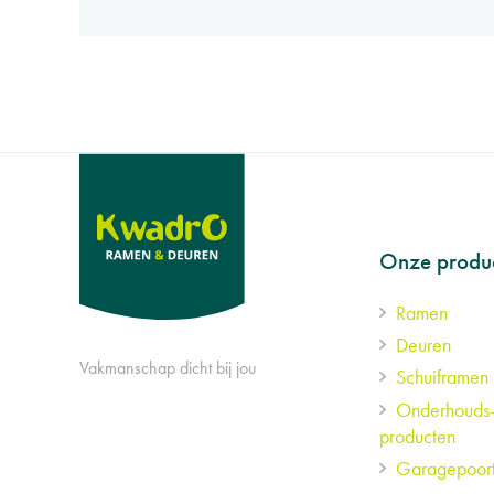
Footer
Onze produ
Ramen
menu
Deuren
Vakmanschap dicht bij jou
Schuiframen
Onderhouds
producten
Garagepoor