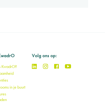
KwadrO
Volg ons op:
s KwadrO?
zaamheid
nties
ooms in je buurt
ures
aden