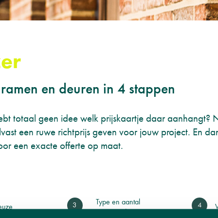
er
ramen en deuren in 4 stappen
bt totaal geen idee welk prijskaartje daar aanhangt? 
lvast een ruwe richtprijs geven voor jouw project. En d
or een exacte offerte op maat.
Type en aantal
euze
ramen en deuren