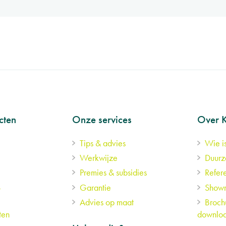
cten
Onze services
Over 
Tips & advies
Wie i
Werkwijze
Duur
Premies & subsidies
Refere
-
Garantie
Showr
Advies op maat
Broch
ten
downlo