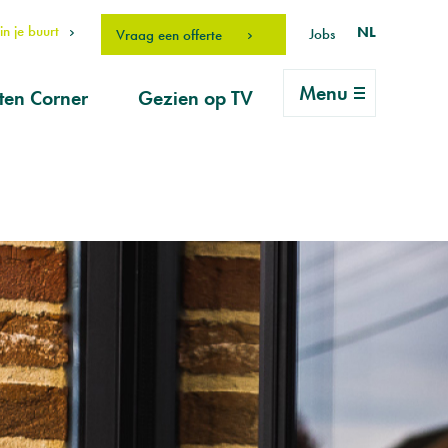
n je buurt
NL
Jobs
Vraag een offerte
Menu
ten Corner
Gezien op TV
rlei vragen
ice
vraag
erhouds-
ucten
drO Fan