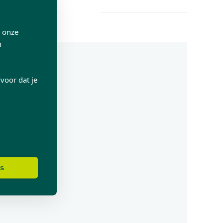
p onze
n
voor dat je
es