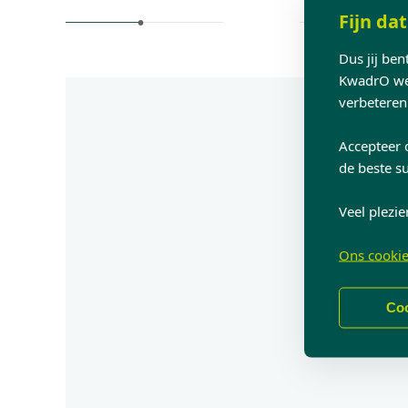
Fijn dat
Dus jij be
KwadrO web
verbeteren
Accepteer 
de beste su
Veel plezie
Ons cookie
Coo