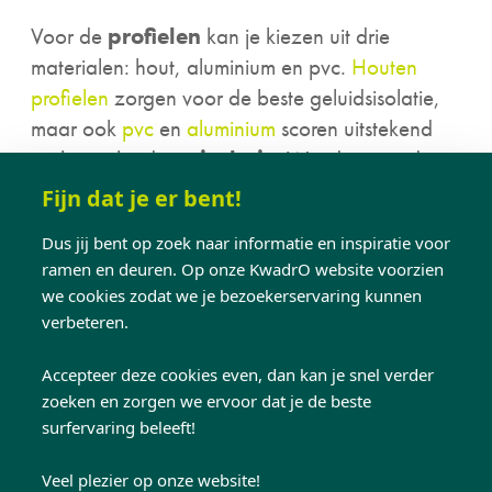
Voor de
profielen
kan je kiezen uit drie
materialen: hout, aluminium en pvc.
Houten
profielen
zorgen voor de beste geluidsisolatie,
maar ook
pvc
en
aluminium
scoren uitstekend
op het gebied van
isolatie
. Wat dan juist de
verschillen zijn tussen deze soorten, kan je
Fijn dat je er bent!
nalezen
in dit artikel
.
Dus jij bent op zoek naar informatie en inspiratie voor
ramen en deuren. Op onze KwadrO website voorzien
Geld besparen op je
we cookies zodat we je bezoekerservaring kunnen
verbeteren.
energiefactuur
Accepteer deze cookies even, dan kan je snel verder
zoeken en zorgen we ervoor dat je de beste
surfervaring beleeft!
Wist je dat slecht isolerende ramen maar liefst
40% van de warmte in een huis verloren
Veel plezier op onze website!