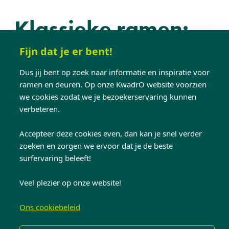
Klassieke ramen:
oog voor detail
Fijn dat je er bent!
Dus jij bent op zoek naar informatie en inspiratie voor
ramen en deuren. Op onze KwadrO website voorzien
Hoewel de voordeur met een groot deel van de
we cookies zodat we je bezoekerservaring kunnen
aandacht gaat lopen, moeten de
ramen
niet
verbeteren.
onderdoen! De keuze bij klassieke woningen
Accepteer deze cookies even, dan kan je snel verder
gaat vaak naar ramen met verfijnde elementen.
zoeken en zorgen we ervoor dat je de beste
Het zijn net die details die het geheel meer
surfervaring beleeft!
eigenheid en stijl geven. Denk maar aan
afgeronde profielen, speciale raamvormen,
Veel plezier op onze website!
kruishouten en klassiek raambeslag.
Ons cookiebeleid