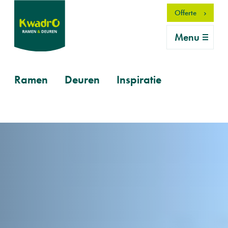
Overslaan
Offerte
en
naar
Menu
de
inhoud
gaan
Primary
Ramen
Deuren
Inspiratie
mobile