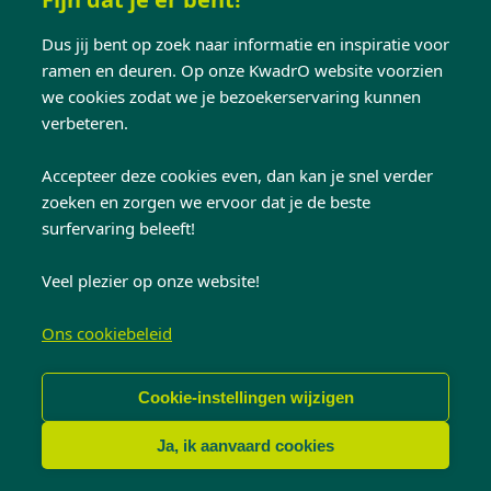
mensen kiezen voor
schuiframen op maat
. Wel
Dus jij bent op zoek naar informatie en inspiratie voor
is het belangrijk dat de producent goed nadenkt
ramen en deuren. Op onze KwadrO website voorzien
over extra beveiliging. Want een schuifraam
we cookies zodat we je bezoekerservaring kunnen
mag er dan wel stevig en solide uitzien, meestal
verbeteren.
zijn er wel wat aandachtspunten wat betreft
Accepteer deze cookies even, dan kan je snel verder
inbraakbeveiliging. Wanneer inbrekers het slot
zoeken en zorgen we ervoor dat je de beste
openbreken, tillen ze het schuifraam relatief
surfervaring beleeft!
gemakkelijk uit de rails. De gekende truc met de
bezemsteel in de rail is zeker niet voldoende
Veel plezier op onze website!
qua extra beveiliging. Inbrekers boren een gat
in het schuifraam en wippen hem er simpelweg
Ons cookiebeleid
uit.
Cookie-instellingen wijzigen
Houd ongewenste bezoekers
Ja, ik aanvaard cookies
buiten met je schuifraam op
maat