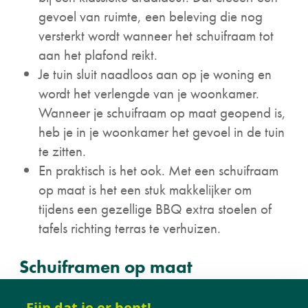
gevoel van ruimte, een beleving die nog
versterkt wordt wanneer het schuifraam tot
aan het plafond reikt.
Je tuin sluit naadloos aan op je woning en
wordt het verlengde van je woonkamer.
Wanneer je schuifraam op maat geopend is,
heb je in je woonkamer het gevoel in de tuin
te zitten.
En praktisch is het ook. Met een schuifraam
op maat is het een stuk makkelijker om
tijdens een gezellige BBQ extra stoelen of
tafels richting terras te verhuizen.
Schuiframen op maat
Het is dan ook niet verwonderlijk dat heel wat
Fijn dat je er bent!