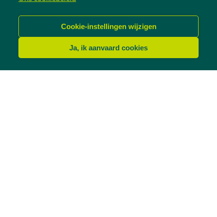
minder ‘geleefd’.
Cookie-instellingen wijzigen
5. Timing is alles
Ja, ik aanvaard cookies
Timing is van cruciaal belang bij de verkoop van
een woning.
Enerzijds moet je kijken naar de algemene
trend in je buurt. Merk je dat de
woningprijzen dalen en kan je de verkoop
uitstellen? Dan loont het zeker de moeite om
nog even te wachten.
Anderzijds is er ook de seizoenstrend: je
verkoopt beter in de lente of de zomer dan
in de winter. Niet enkel zijn de mensen