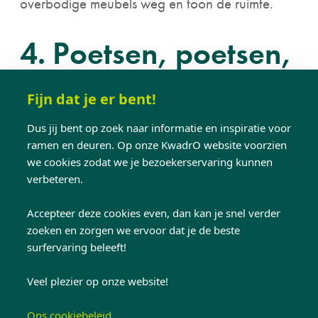
overbodige meubels weg en toon de ruimte.
4. Poetsen, poetsen,
poetsen
Fijn dat je er bent!
Dus jij bent op zoek naar informatie en inspiratie voor
Een woning waar je het stof ziet liggen of waar
ramen en deuren. Op onze KwadrO website voorzien
je het eten van vorige week nog ruikt, komt niet
we cookies zodat we je bezoekerservaring kunnen
verbeteren.
goed over bij kandidaat-kopers. Geef je woning
een grondige poetsbeurt en zorg
Accepteer deze cookies even, dan kan je snel verder
voor aangename geuren. Verwijder vervolgens
zoeken en zorgen we ervoor dat je de beste
alle kitsch in huis. Eindelijk een uitvlucht om die
surfervaring beleeft!
lelijke porseleinen beeldjes, die je van je
schoonmoeder cadeau kreeg, weg te
Veel plezier op onze website!
gooien. Hoe cleaner, hoe beter. Zo oogt je huis
Ons cookiebeleid