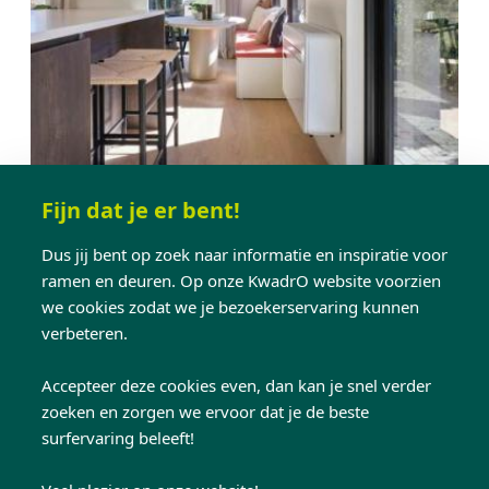
Verlenging van je
Fijn dat je er bent!
leefruimte
Dus jij bent op zoek naar informatie en inspiratie voor
ramen en deuren. Op onze KwadrO website voorzien
we cookies zodat we je bezoekerservaring kunnen
verbeteren.
Als het raam uitzicht biedt op buiten, wordt de
eetplaats
visueel opengetrokken
. Hierdoor
Accepteer deze cookies even, dan kan je snel verder
voelt de ruimte minder gesloten aan. Het oog
zoeken en zorgen we ervoor dat je de beste
wordt naar buiten geleid, waardoor je het
surfervaring beleeft!
gevoel krijgt dat de kamer
veel groter
is dan