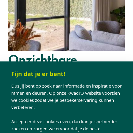
Onzichtbare
schuifvliegendeur
Fijn dat je er bent!
Dus jij bent op zoek naar informatie en inspiratie voor
ramen en deuren. Op onze KwadrO website voorzien
Wens je de openheid met de tuin, maar insecten
we cookies zodat we je bezoekerservaring kunnen
netjes buiten houden? Hier zijn veel oplossingen
verbeteren.
voor. De horizontale S-greep verraadt hier dat
er een schuifvliegendeur in het schuifraam zit.
Accepteer deze cookies even, dan kan je snel verder
zoeken en zorgen we ervoor dat je de beste
Want met het
Clearview gaas
blijft de