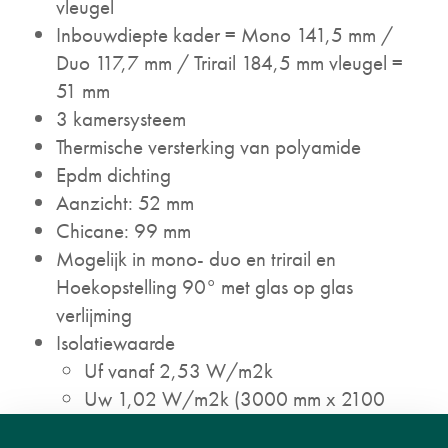
vleugel
Inbouwdiepte kader = Mono 141,5 mm /
Duo 117,7 mm / Trirail 184,5 mm vleugel =
51 mm
3 kamersysteem
Thermische versterking van polyamide
Epdm dichting
Aanzicht: 52 mm
Chicane: 99 mm
Mogelijk in mono- duo en trirail en
Hoekopstelling 90° met glas op glas
verlijming
Isolatiewaarde
Uf vanaf 2,53 W/m2k
Uw 1,02 W/m2k (3000 mm x 2100
mm, Ug 0,6 W/m2k & PSI 0,036