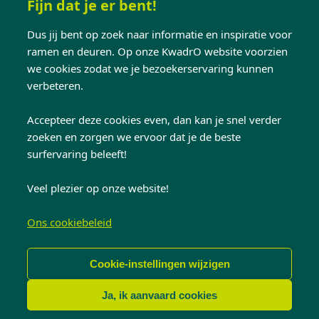
W/m2k)
Fijn dat je er bent!
AEV: 4/8A/C3
Dus jij bent op zoek naar informatie en inspiratie voor
ramen en deuren. Op onze KwadrO website voorzien
*De Uw-waarde zijn berekend aan de hand
we cookies zodat we je bezoekerservaring kunnen
van een afmeting van 3000x2100mm,
verbeteren.
voorzien van hoogrendementsglas Ug 0,6 en
Accepteer deze cookies even, dan kan je snel verder
thermische warm-edge afstandhouder
zoeken en zorgen we ervoor dat je de beste
(Berekend conform norm EN ISO 1077-2 &
surfervaring beleeft!
Afstandshouder PSI 0,036W/m2K)
Veel plezier op onze website!
Ons cookiebeleid
Cookie-instellingen wijzigen
Ja, ik aanvaard cookies