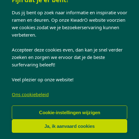
de robuustheid van aluminium
Dus jij bent op zoek naar informatie en inspiratie voor
de warmte van hout
ramen en deuren. Op onze KwadrO website voorzien
we cookies zodat we je bezoekerservaring kunnen
Of je nu van
landelijk
of
modern
houdt,
verbeteren.
als
renovatiespecialist
hebben we ramen
voor ieders smaak. Niet enkel je energiefactuur,
Accepteer deze cookies even, dan kan je snel verder
maar ook je huis zal er volledig anders uitzien
zoeken en zorgen we ervoor dat je de beste
surfervaring beleeft!
na het
renoveren van je ramen
. Wij nemen
graag de tijd om te kijken welke ramen bij jouw
Veel plezier op onze website!
renovatieproject passen, in onze showroom of
gewoon bij jouw thuis.
Ons cookiebeleid
3. Gerenoveerde
Cookie-instellingen wijzigen
ramen beschermen
Ja, ik aanvaard cookies