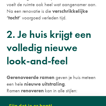
voelt de ruimte ook heel wat aangenamer aan.
Na een renovatie is die
verschrikkelijke
‘tocht’
voorgoed verleden tijd.
2. Je huis krijgt een
volledig nieuwe
look-and-feel
Gerenoveerde ramen
geven je huis meteen
een hele
nieuwe uitstraling
.
Ramen
renoveren
kan in alle stijlen:
de elegantie van pvc
Fijn dat je er bent!