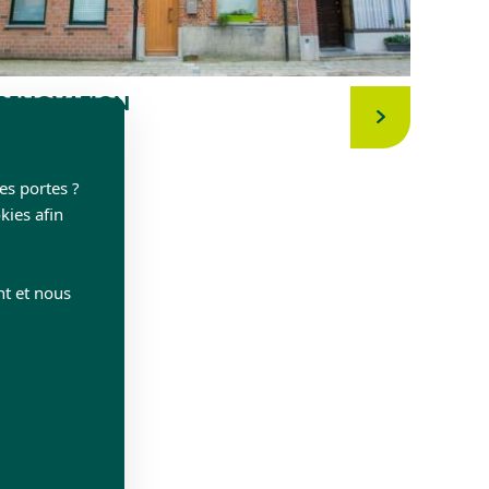
RENOVATION
Bois - Châssis
Flandre orientale
les portes ?
kies afin
nt et nous