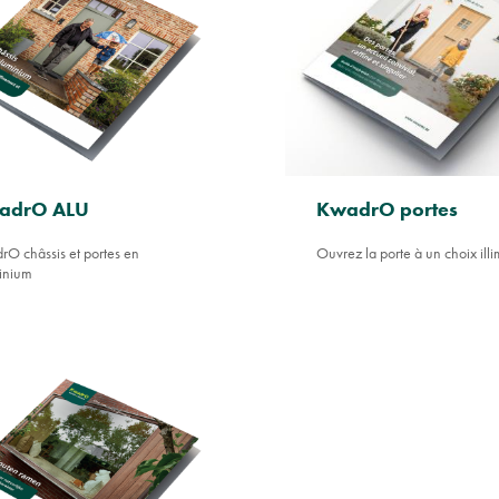
adrO ALU
KwadrO portes
O châssis et portes en
Ouvrez la porte à un choix illim
inium