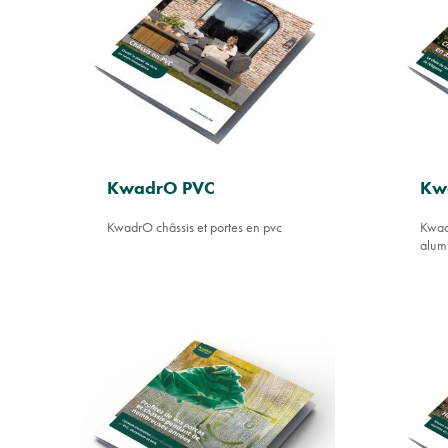
KwadrO PVC
Kw
KwadrO châssis et portes en pvc
Kwadr
alum