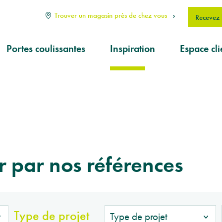
Trouver un magasin près de chez vous
Recevez l
Portes coulissantes
Inspiration
Espace cli
Types
J’aimerais
réponse à
Comment choisir?
question
Sur mesure
Je souhait
une
interventi
Produits
r par nos références
d'entretien
KwadrO F
Type de projet