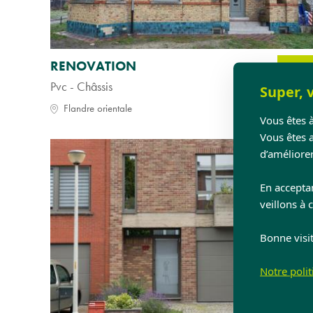
RENOVATION
Pvc - Châssis
Super, v
Flandre orientale
Vous êtes à
Vous êtes 
d’améliorer
En accepta
veillons à 
Bonne visit
Notre poli