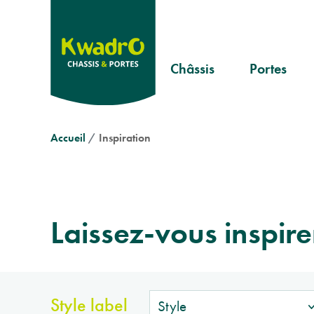
Aller
au
contenu
Header
principal
Châssis
Portes
Pvc
Portes
menu
rustiques
Aluminium
Fil
Portes
Accueil
Inspiration
Bois
modernes
d'Ariane
Portes
classiques
Laissez-vous inspire
Style label