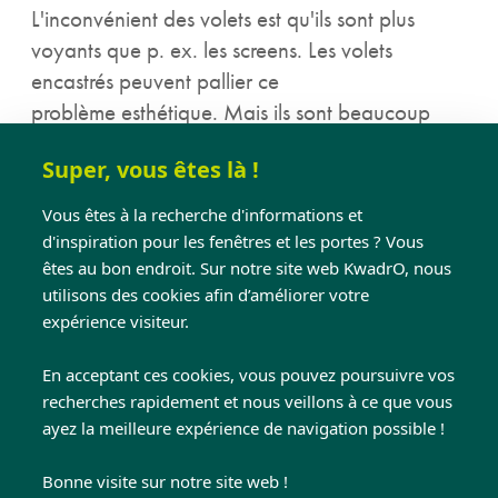
L'inconvénient des volets est qu'ils sont plus
voyants que p. ex. les screens. Les volets
encastrés peuvent pallier ce
problème esthétique. Mais ils sont beaucoup
plus chers que les volets extérieurs. De plus, les
Super, vous êtes là !
volets peuvent avoir un effet entièrement
obscurcissant et ne plus offrir de vue vers
Vous êtes à la recherche d'informations et
l'extérieur quand vous les baissez.
d'inspiration pour les fenêtres et les portes ? Vous
êtes au bon endroit. Sur notre site web KwadrO, nous
La solution pare-soleil horizontale pour
utilisons des cookies afin d’améliorer votre
expérience visiteur.
garder la chaleur à l'extérieur
En acceptant ces cookies, vous pouvez poursuivre vos
Une dernière possibilité pour garder la chaleur à
recherches rapidement et nous veillons à ce que vous
l'extérieur les jours ensoleillés est le store pare-
ayez la meilleure expérience de navigation possible !
soleil horizontal. Il est fixée à l'extérieur de
l'habitation, au-dessus d'une fenêtre et se tire
Bonne visite sur notre site web !