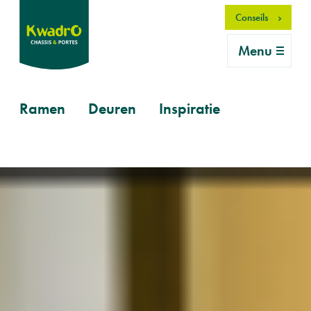
Aller
Conseils
au
contenu
Menu
principal
Primary
Ramen
Deuren
Inspiratie
mobile