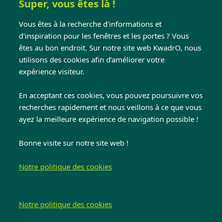
Super, vous êtes là !
avec seuil encastré
Vous êtes à la recherche d'informations et
d'inspiration pour les fenêtres et les portes ? Vous
Dans le cas d’un châssis coulissant encastré, le
êtes au bon endroit. Sur notre site web KwadrO, nous
utilisons des cookies afin d’améliorer votre
cadre dormant est (en grande partie) intégré
expérience visiteur.
dans le sol. Vous obtenez ainsi un seuil plat –
sans marche ou avec une toute petite marche –
En acceptant ces cookies, vous pouvez poursuivre vos
lorsque vous souhaitez passer de l’intérieur vers
recherches rapidement et nous veillons à ce que vous
l’extérieur, ou inversement.
ayez la meilleure expérience de navigation possible !
Bonne visite sur notre site web !
En savoir plus sur les châssis coulissants
encastrés
Notre politique des cookies
Notre politique des cookies