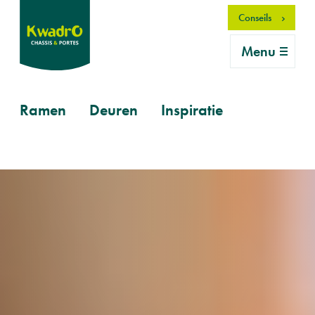
Aller
Conseils
au
contenu
Menu
principal
Primary
Ramen
Deuren
Inspiratie
mobile