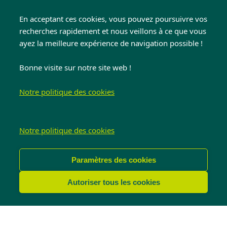
caoutchoucs d’un produit spécialement
En acceptant ces cookies, vous pouvez poursuivre vos
conçu à cet effet ou de talc afin qu’ils restent
recherches rapidement et nous veillons à ce que vous
souples ;
ayez la meilleure expérience de navigation possible !
Vérifiez aussi une fois par an les
silicones
situés entre les châssis et la brique.
Bonne visite sur notre site web !
En cas de fissures ou de détachement des
Notre politique des cookies
silicones, il convient de les remplacer ;
N’utilisez
pas de produits mordants
sur
les silicones.
Notre politique des cookies
CONDITIONS
Paramètres des cookies
Les garanties ci-dessus supposent la pleine
Autoriser tous les cookies
responsabilité de la marque KwadrO.
L’ensemble des garanties n’est valable que dans