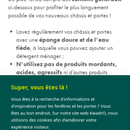
ci-dessous pour profiter le plus longuement
possible de vos nouveaux châssis et portes !
Lavez régulièrement vos châssis et portes
avec une
éponge douce et de l’eau
tiède
, à laquelle vous pouvez ajouter un
détergent ménager ;
N’utilisez pas de produits mordants,
acides, agressifs
ni d’autres produits
récurants ou solvants ;
Super, vous êtes là !
Ne nettoyez jamais vos châssis et portes à
sec ;
Vous êtes à la recherche d'informations et
Huilez
une fois par an toutes les parties
d'inspiration pour les fenêtres et les portes ? Vous
mobiles (telles que les charnières et la
êtes au bon endroit. Sur notre site web KwadrO, nous
quincaillerie) de vos châssis et portes ;
utilisons des cookies afin d’améliorer votre
expérience visiteur.
Une fois par an, e
nduisez les joints et les