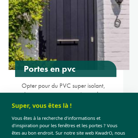
Portes en pvc
Opter pour du PVC super isolant,
c'est opter pour un maximum de
possibilités à des prix minimums.
Super, vous êtes là !
En savoir plus
Vous êtes à la recherche d'informations et
d'inspiration pour les fenêtres et les portes ? Vous
êtes au bon endroit. Sur notre site web KwadrO, nous