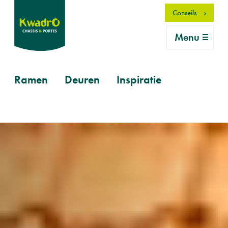
Aller
Conseils
au
contenu
Menu
principal
Primary
Ramen
Deuren
Inspiratie
mobile