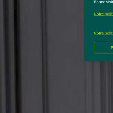
Bonne visit
Notre poli
Notre poli
P