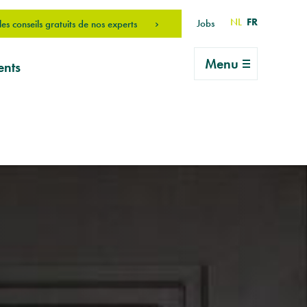
NL
FR
Jobs
es conseils gratuits de nos experts
Menu
ents
 une
 ma
erais
on
an