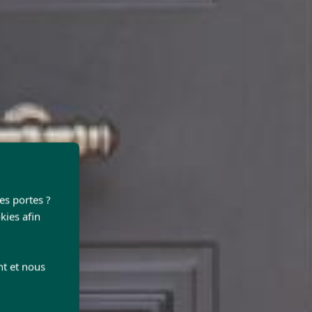
les portes ?
kies afin
nt et nous