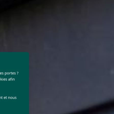
les portes ?
kies afin
nt et nous