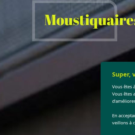
Moustiquaire
Super, v
Vous êtes à
Vous êtes 
d’améliorer
En accepta
veillons à 