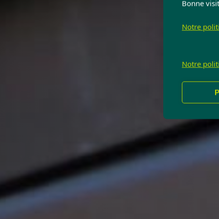
Bonne visit
Notre poli
Notre poli
P