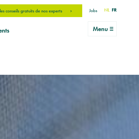
NL
FR
Jobs
es conseils gratuits de nos experts
Menu
ents
 une
 ma
erais
on
an