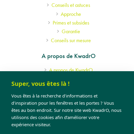
Conseils et astuces
Approche
Primes et subsides
Garantie
Conseils sur mesure
A propos de KwadrO
A propos de KwadrO
Références
Super, vous êtes là !
Nos show-rooms
Vous êtes à la recherche d'informations et
Téléchargez fichiers
d'inspiration pour les fenêtres et les portes ? Vous
Jobs
êtes au bon endroit. Sur notre site web KwadrO, nous
Ons werkgebied
utilisons des cookies afin d’améliorer votre
expérience visiteur.
Besoin d'aide?