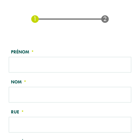
À
PRÉNOM
PROPOS
DE
VOUS
NOM
RUE