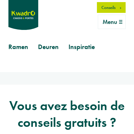
Aller
Conseils
au
contenu
Menu
principal
Primary
Ramen
Deuren
Inspiratie
mobile
Vous avez besoin de
conseils gratuits ?