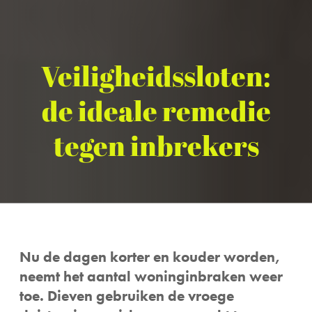
Veiligheidssloten:
de ideale remedie
tegen inbrekers
Nu de dagen korter en kouder worden,
neemt het aantal woninginbraken weer
toe. Dieven gebruiken de vroege