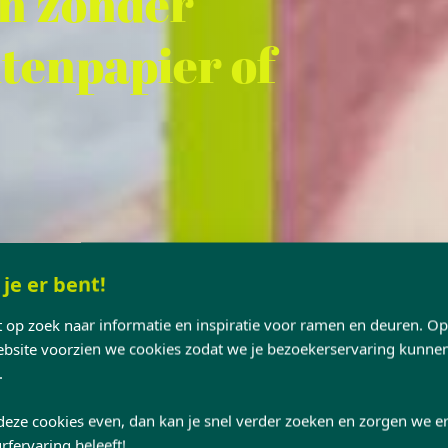
n zonder
tenpapier of
 je er bent!
nt op zoek naar informatie en inspiratie voor ramen en deuren. O
site voorzien we cookies zodat we je bezoekerservaring kunne
.
deze cookies even, dan kan je snel verder zoeken en zorgen we er
rfervaring beleeft!