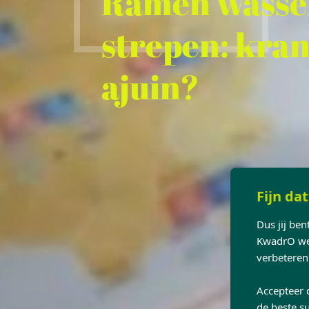
Ramen wasse
strepen: kran
ajuin?
Fijn dat
Dus jij be
KwadrO web
verbeteren
Accepteer 
de beste su