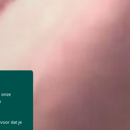
p onze
n
voor dat je