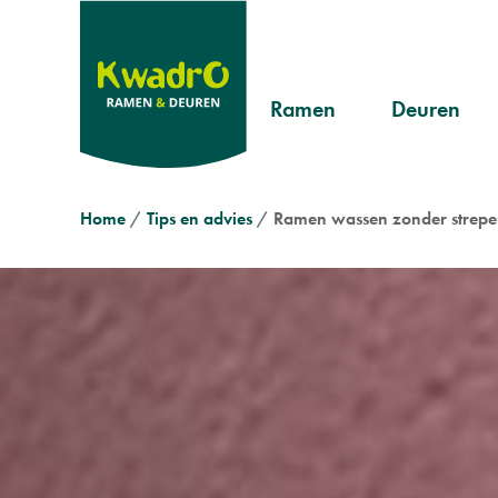
Overslaan
en
naar
Header
de
Ramen
Deuren
inhoud
Pvc
Landelijk
menu
gaan
Aluminium
Modern
Kruimelpad
Home
Tips en advies
Ramen wassen zonder strepen
Hout
Klassiek