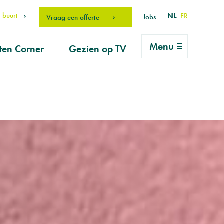
 buurt
NL
FR
Jobs
Vraag een offerte
Menu
ten Corner
Gezien op TV
rlei vragen
ice
vraag
erhouds-
ucten
drO Fan