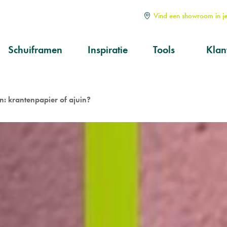
Vind een showroom in je
Schuiframen
Inspiratie
Tools
Klan
Soorten
Alle
Hoe kiezen?
Serv
aan
: krantenpapier of ajuin?
Op maat
Ond
prod
Kwa