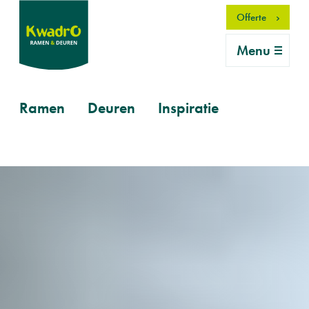
Overslaan
Offerte
en
naar
Menu
de
inhoud
gaan
Primary
Ramen
Deuren
Inspiratie
mobile