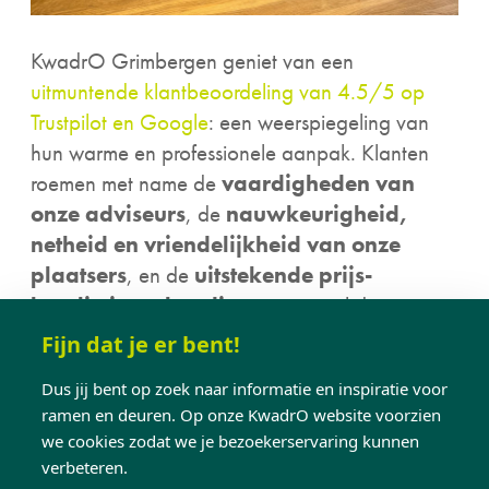
KwadrO Grimbergen geniet van een
uitmuntende klantbeoordeling van 4.5/5 op
Trustpilot en Google
: een weerspiegeling van
hun warme en professionele aanpak. Klanten
roemen met name de
vaardigheden van
onze adviseurs
, de
nauwkeurigheid,
netheid en vriendelijkheid van onze
plaatsers
, en de
uitstekende prijs-
kwaliteitsverhouding
van zowel de
producten als de service. Onze adviseurs nemen
Fijn dat je er bent!
ruimschoots de
tijd
voor elke klant, waarna het
Dus jij bent op zoek naar informatie en inspiratie voor
gehele traject
soepel
verloopt.
ramen en deuren. Op onze KwadrO website voorzien
we cookies zodat we je bezoekerservaring kunnen
Ramen en deuren
verbeteren.