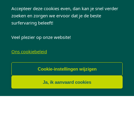
van KwadrO
Accepteer deze cookies even, dan kan je snel verder
zoeken en zorgen we ervoor dat je de beste
surfervaring beleeft!
Grimbergen:
Veel plezier op onze website!
vakmanschap dicht
Ons cookiebeleid
bij jou
Cookie-instellingen wijzigen
Ja, ik aanvaard cookies
KwadrO: dat is vakmanschap dicht bij jou. Met
de
gebroeders Daelemans uit
Grimbergen
als zaakvoerders, heeft KwadrO
Grimbergen een
bijzonder lokaal karakter
.