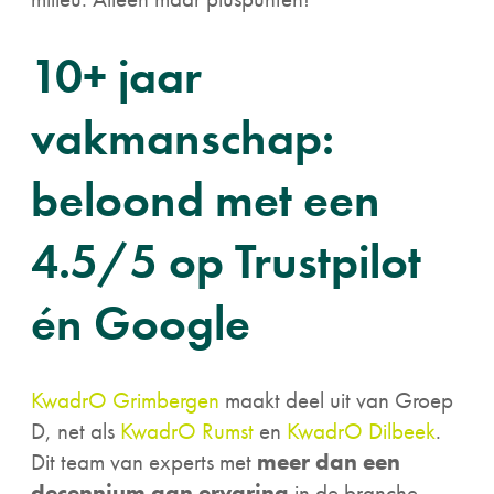
10+ jaar
vakmanschap:
beloond met een
4.5/5 op Trustpilot
én Google
KwadrO Grimbergen
maakt deel uit van Groep
D, net als
KwadrO Rumst
en
KwadrO Dilbeek
.
Dit team van experts met
meer dan een
decennium aan ervaring
in de branche,