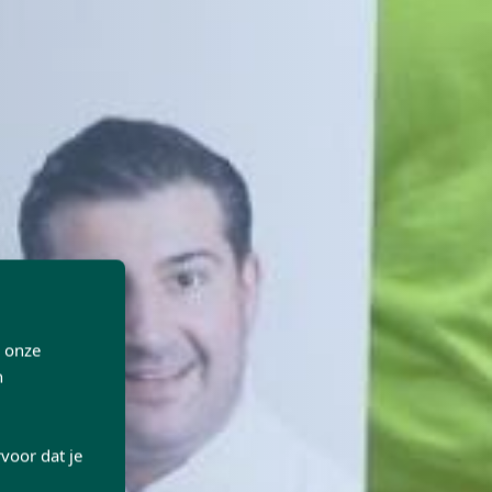
p onze
n
voor dat je