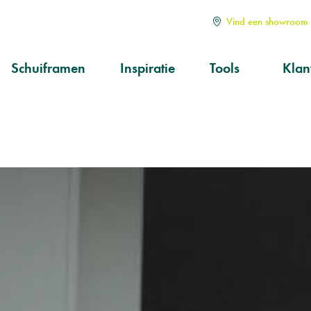
Vind een showroom i
Schuiframen
Inspiratie
Tools
Klan
Soorten
Alle
Hoe kiezen?
Serv
aan
Op maat
Ond
prod
Kwa