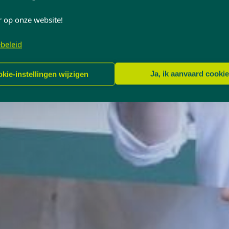
r op onze website!
beleid
Ja, ik aanvaard cooki
kie-instellingen wijzigen