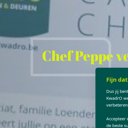
Chef Peppe ve
Fijn dat
Dus jij be
KwadrO web
verbeteren
Accepteer 
de beste su