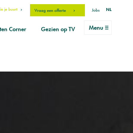
n je buurt
NL
Jobs
Vraag een offerte
Menu
ten Corner
Gezien op TV
rlei vragen
ice
vraag
erhouds-
ucten
drO Fan