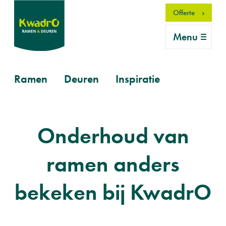
Overslaan
Offerte
en
naar
Menu
de
inhoud
gaan
Primary
Ramen
Deuren
Inspiratie
mobile
Onderhoud van
ramen anders
bekeken bij KwadrO