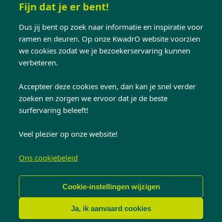
Hulp nodig?
Fijn dat je er bent!
Dus jij bent op zoek naar informatie en inspiratie voor
Adviesgesprek
ramen en deuren. Op onze KwadrO website voorzien
Een vrijblijvende offerte aanvragen
we cookies zodat we je bezoekerservaring kunnen
Veelgestelde vragen
verbeteren.
Service
Contact
Accepteer deze cookies even, dan kan je snel verder
zoeken en zorgen we ervoor dat je de beste
surfervaring beleeft!
Volg ons op:
Veel plezier op onze website!
Ons cookiebeleid
© Copyright 2026 KwadrO Ramen en Deuren
Cookie-instellingen wijzigen
Footer
Privacy
Cookie policy
Disclaimer
Ja, ik aanvaard cookies