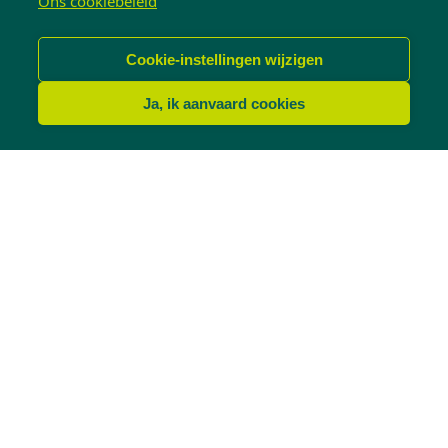
Ons cookiebeleid
Cookie-instellingen wijzigen
Ja, ik aanvaard cookies
Gratis advies of een offerte
op maat?
Bezorg ons je gegevens en we nemen snel contact
met je op.