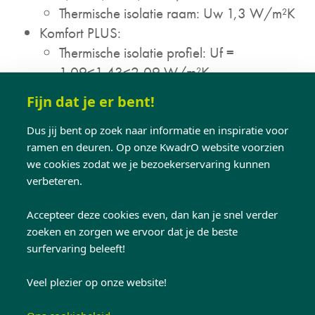
Thermische isolatie raam: Uw 1,3 W/m²K
Komfort PLUS:
Thermische isolatie profiel: Uf =
1,09<1,43<2,09 W/m²K
Thermische isolatie raam: Uw 1,2 W/m²K
Fijn dat je er bent!
Dus jij bent op zoek naar informatie en inspiratie voor
* De Uw-waarde is berekend aan de hand van een
ramen en deuren. Op onze KwadrO website voorzien
draairaam van 1230x1480mm, voorzien van
we cookies zodat we je bezoekerservaring kunnen
hoogrendementsglas Ug 1,0 en thermische warm-edge
verbeteren.
afstandshouder (conform norm EN ISO 1077-2 &
afstandshouder PSI 0,35 W/m²K)
Accepteer deze cookies even, dan kan je snel verder
zoeken en zorgen we ervoor dat je de beste
surfervaring beleeft!
Veel plezier op onze website!