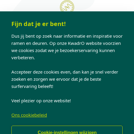
Flexibel werken
Fijn dat je er bent!
Geen baas die over je schouder staat mee te
kijken, de tijd kunnen nemen om ’s middags een
Dus jij bent op zoek naar informatie en inspiratie voor
frietje te halen, sneller doorwerken om ’s avonds
ramen en deuren. Op onze KwadrO website voorzien
we cookies zodat we je bezoekerservaring kunnen
tijdig het werk te beëindigen,… Klinkt als een
verbeteren.
droom? Bij KwadrO is dit werkelijkheid!
Accepteer deze cookies even, dan kan je snel verder
zoeken en zorgen we ervoor dat je de beste
surfervaring beleeft!
Ferm gerief
Veel plezier op onze website!
Bij KwadrO bouw je mee aan de droomwoning
Ons cookiebeleid
van onze klanten. Daarvoor heb je natuurlijk de
juiste tools nodig. We zorgen ervoor dat je
Cookie-instellingen wijzigen