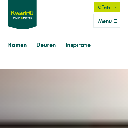
Overslaan
Offerte
en
naar
Menu
de
inhoud
gaan
Primary
Ramen
Deuren
Inspiratie
mobile