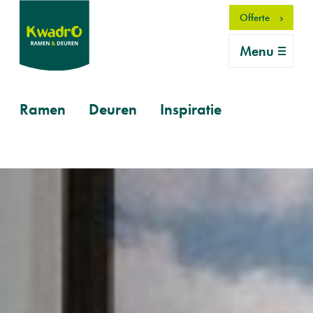
Overslaan
Offerte
en
naar
Menu
de
inhoud
gaan
Primary
Ramen
Deuren
Inspiratie
mobile