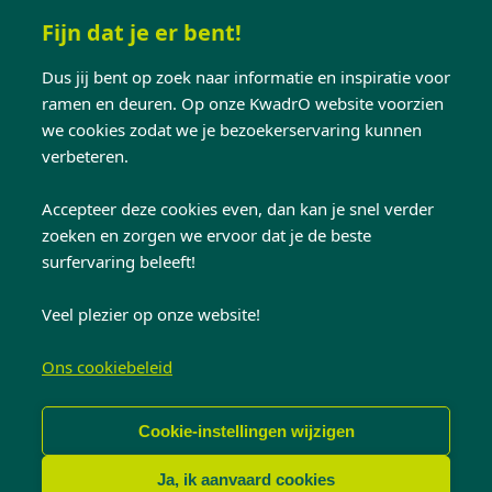
Fijn dat je er bent!
MITCHELL TAVERNIERS
Dus jij bent op zoek naar informatie en inspiratie voor
ADVISEUR
ramen en deuren. Op onze KwadrO website voorzien
taverniers.mitchell@kwadro.be
we cookies zodat we je bezoekerservaring kunnen
verbeteren.
Accepteer deze cookies even, dan kan je snel verder
zoeken en zorgen we ervoor dat je de beste
surfervaring beleeft!
Veel plezier op onze website!
Ons cookiebeleid
SIGRID MISSOTTEN
Cookie-instellingen wijzigen
ZAAKVOERDER
Ja, ik aanvaard cookies