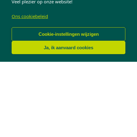
Veel plezier op onze website!
jaro.verougstraete@kwadro.be
Ons cookiebeleid
Cookie-instellingen wijzigen
Ja, ik aanvaard cookies
NICO VEROUGSTRAETE
ZAAKVOERDER