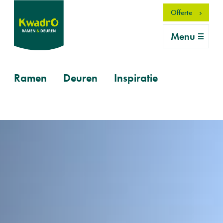
Overslaan
Offerte
en
naar
Menu
de
inhoud
gaan
Primary
Ramen
Deuren
Inspiratie
mobile