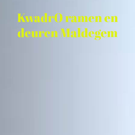
KwadrO ramen en
deuren Maldegem