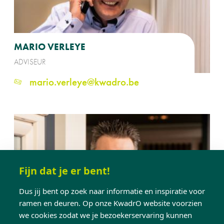
MARIO VERLEYE
ADVISEUR
mario.verleye@kwadro.be
Fijn dat je er bent!
Dus jij bent op zoek naar informatie en inspiratie voor
ramen en deuren. Op onze KwadrO website voorzien
we cookies zodat we je bezoekerservaring kunnen
KENNY WELLENS