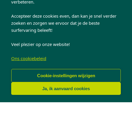
verbeteren.
ADVISEUR
Accepteer deze cookies even, dan kan je snel verder
kenny.wellens@kwadro.be
zoeken en zorgen we ervoor dat je de beste
surfervaring beleeft!
Veel plezier op onze website!
Ons cookiebeleid
Cookie-instellingen wijzigen
Ja, ik aanvaard cookies
NICO DEKLERCK
ADVISEUR
nico.deklerck@kwadro.be